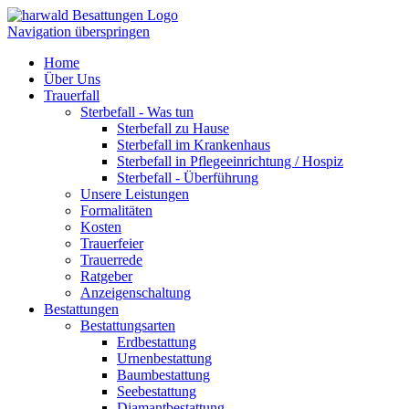
Navigation überspringen
Home
Über Uns
Trauerfall
Sterbefall - Was tun
Sterbefall zu Hause
Sterbefall im Krankenhaus
Sterbefall in Pflegeeinrichtung / Hospiz
Sterbefall - Überführung
Unsere Leistungen
Formalitäten
Kosten
Trauerfeier
Trauerrede
Ratgeber
Anzeigenschaltung
Bestattungen
Bestattungsarten
Erdbestattung
Urnenbestattung
Baumbestattung
Seebestattung
Diamantbestattung